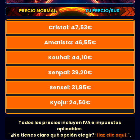
PRECIO NORMAL
TU PRECIO/SUS
Cristal:
47,53
€
Amatista:
46,55
€
Kouhai:
44,10
€
Senpai:
39,20
€
Sensei:
31,85
€
Kyoju:
24,50
€
Todos los precios incluyen IVA e impuestos
aplicables.
"¿No tienes claro qué opción elegir?;
Haz clic aquí.
".