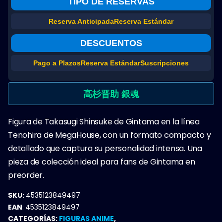
TIPO DE RESERVAS
Reserva Anticipada
Reserva Estándar
DESCUENTOS
Pago a Plazos
Reserva Estándar
Suscripciones
高杉晋助 銀魂
Figura de Takasugi Shinsuke de Gintama en la línea
Tenohira de MegaHouse, con un formato compacto y
detallado que captura su personalidad intensa. Una
pieza de colección ideal para fans de Gintama en
preorder.
SKU:
4535123849497
EAN
:
4535123849497
CATEGORÍAS:
FIGURAS ANIME
,