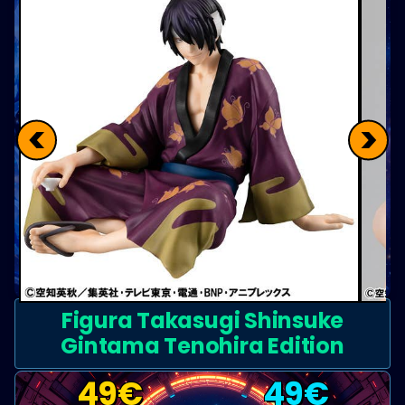
<
>
Figura Takasugi Shinsuke
Gintama Tenohira Edition
49
€
49
€