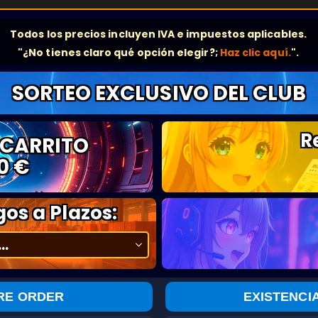
Todos los precios incluyen IVA e impuestos aplicables.
"¿No tienes claro qué opción elegir?;
Haz clic aquí.
".
SORTEO EXCLUSIVO DEL CLUB
R
 CARRITO
0 €
os a Plazos:
RE ORDER
EXISTENCI