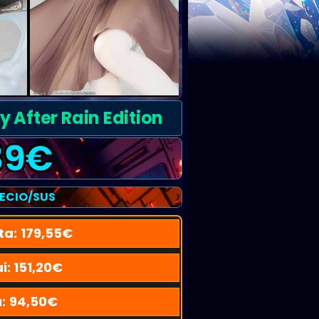
 After Rain Edition
89
€
RECIO/SUS
ta:
179,55
€
i:
151,20
€
u:
94,50
€