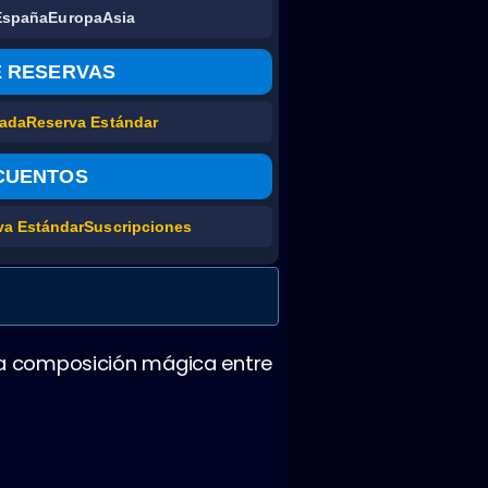
España
Europa
Asia
E RESERVAS
pada
Reserva Estándar
CUENTOS
va Estándar
Suscripciones
 una composición mágica entre