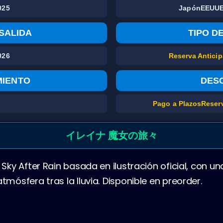
025
Japón
EEUU
SALIDA
TIPO D
026
Reserva Antici
MIENTO
DES
Pago a Plazos
Reser
イレイナ 魔女の旅々
n Sky After Rain basada en ilustración oficial, con
tmósfera tras la lluvia. Disponible en preorder.