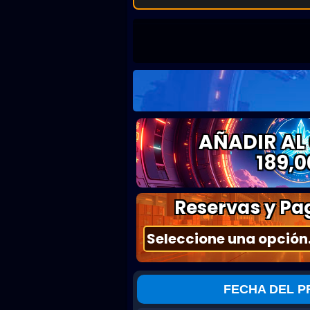
AÑADIR AL
189,0
Reservas y Pag
FECHA DEL P