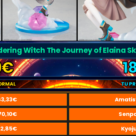
ering Witch The Journey of Elaina Sky
9
€
1
ORMAL
TU P
83,33
€
Amatis
70,10
€
Senpa
22,85
€
Kyoj