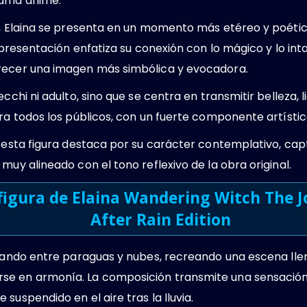
rama anime.
in, Elaina se presenta en un momento más etéreo y poéti
representación enfatiza su conexión con lo mágico y lo in
recer una imagen más simbólica y evocadora.
ecchi ni adulto, sino que se centra en transmitir belleza,
ara todos los públicos, con un fuerte componente artísti
, esta figura destaca por su carácter contemplativo, ca
muy alineado con el tono reflexivo de la obra original.
 figura de Elaina Wandering Witch The J
After Rain Edition
lotando entre paraguas y nubes, recreando una escena ll
e en armonía. La composición transmite una sensación d
suspendido en el aire tras la lluvia.