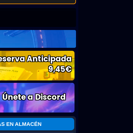
eserva Anticipada
9,45
€
Únete a Discord
AS EN ALMACÉN