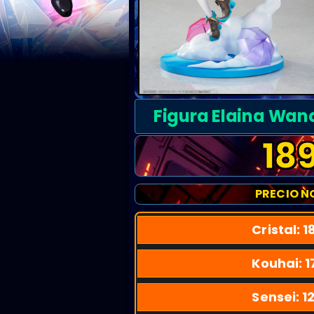
Figura Elaina Wand
18
PRECIO N
Cristal:
1
Kouhai:
1
Sensei:
1