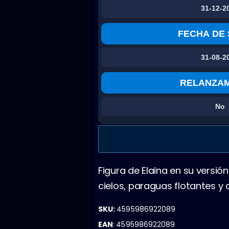
31-12-2
FECHA DE 
31-08-2
RELANZA
No
Figura de Elaina en su versió
cielos, paraguas flotantes y a
SKU:
4595986922089
EAN
:
4595986922089