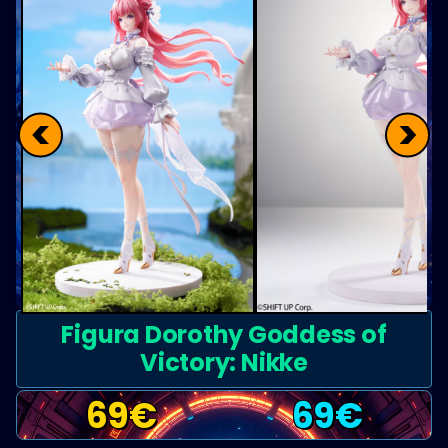
<
>
Figura Dorothy Goddess of
Victory: Nikke
69
€
69
€