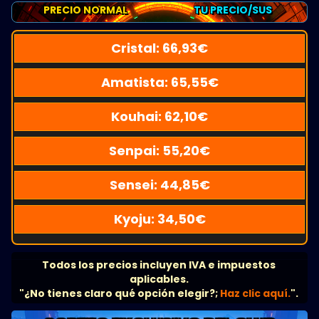
PRECIO NORMAL
TU PRECIO/SUS
Cristal:
66,93
€
Amatista:
65,55
€
Kouhai:
62,10
€
Senpai:
55,20
€
Sensei:
44,85
€
Kyoju:
34,50
€
Todos los precios incluyen IVA e impuestos
aplicables.
"¿No tienes claro qué opción elegir?;
Haz clic aquí.
".